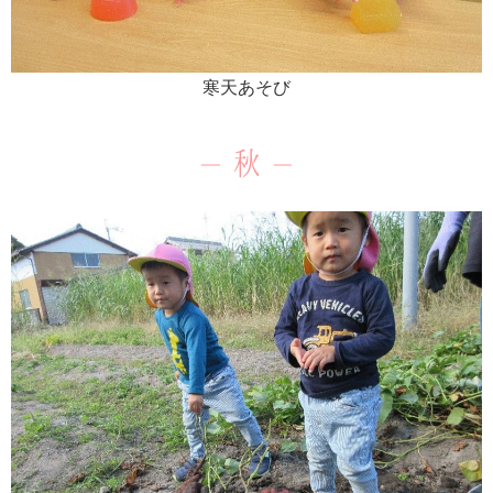
寒天あそび
秋