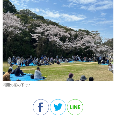
満開の桜の下で♫